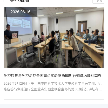
+ 更多
2026-06-16
免疫应答与免疫治疗全国重点实验室第58期行知讲坛顺利举办
2026年5月29日下午，由中国科学技术大学生命科学与医学部、免
疫应答与免疫治疗全国重点实验室联合主办的第58期行知讲坛在医
术
算楼443会议室成功举办。本次论讲坛邀请了德国癌症研究中心分子
神经遗传学部主任刘海坤教授，报告题目为“Winter Is Coming: The
，
Hidden Life Cycle of a Sleeping Cancer Cell”。在报告中，刘教授