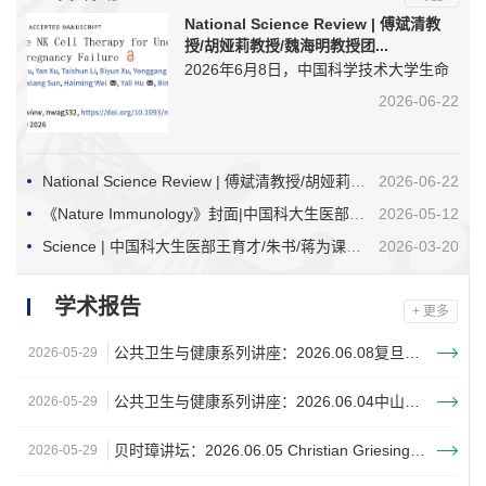
National Science Review | 傅斌清教
授/胡娅莉教授/魏海明教授团...
2026年6月8日，中国科学技术大学生命
科学与医学部、免疫应答与免疫治疗全国
2026-06-22
重点实验室傅斌清教授/魏海明教授团队
联合南京大学医学院附属鼓楼医院胡娅莉
教授团队在《国家科学评论》（National
National Science Review | 傅斌清教授/胡娅莉教授/魏海明教授团队开发自体蜕膜样NK细胞治疗反复妊娠失败患者
2026-06-22
Science Review）杂志在线发表题为
《Nature Immunology》封面|中国科大生医部孙成团队鉴定NK细胞全新免疫检查点，靶向CLEC12B的纳米抗体开辟癌症免疫治疗新方向
2026-05-12
“Intrauterine NK Cell Therapy for
Science | 中国科大生医部王育才/朱书/蒋为课题组系统揭示肠道共生菌-血清素信号轴调控体内递送系统肝脏清除机制
2026-03-20
Unexplained Recurrent Pregnancy
Failure”的研究论文。该研究通过无创性
学术报告
+ 更多
月经血检测发现不明原因复发性流产
(unexplained recurrent pregnancy loss,
公共卫生与健康系列讲座：2026.06.08复旦大学孟夏副教授学术报告会
2026-05-29
URPL)患者...
公共卫生与健康系列讲座：2026.06.04中山大学刘斯洋副教授学术报告会
2026-05-29
贝时璋讲坛：2026.06.05 Christian Griesinger 教授学术报告会
2026-05-29