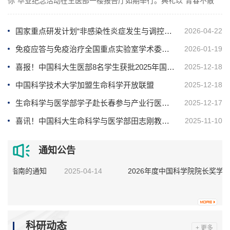
你"毕业纪念活动在生医部一楼报告厅如期举行。典礼以"青春不散
场，扬帆再起航"为主题，融合庄重的仪式与青春的律动，为2026届
全体毕业生送上了一份温暖而炽热的告别礼。 中国科学院院士施蕴
国家重点研发计划“非感染性炎症发生与调控的分子机理及干预”启动会顺利召开
2026-04-22
渝教授、中国工程院院士田志刚教授、生医部校外兼职辅导员王云
贵将军、生命科学与医学部部长程临钊教授、党委书记臧建业教
免疫应答与免疫治疗全国重点实验室学术委员会全体会议暨先导专项汇报会顺利召开
2026-01-19
授、执行部长朱书教授、副部...
喜报！中国科大生医部8名学生获批2025年国家基金青年学生基础研究项目
2025-12-18
中国科学技术大学加盟生命科学开放联盟
2025-12-18
生命科学与医学部学子赴长春参与产业行医药健康专场活动
2025-12-17
喜讯！中国科大生命科学与医学部田志刚教授荣获第十三届中国免疫学会终身成就奖
2025-11-10
通知公告
申报指南的通知
2025-04-14
2026年度中国科学院院长奖学
家重点研发计划“生物与信息融合（BT与IT融合）”和“合成生物学”重点专
科研动态
+ 更多