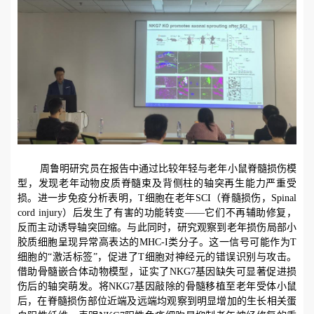
周鲁明研究员在报告中通过比较年轻与老年小鼠脊髓损伤模
型，发现老年动物皮质脊髓束及背侧柱的轴突再生能力严重受
损。进一步免疫分析表明，
T
细胞在老年
SCI
（脊髓损伤，
Spinal
cord injury
）后发生了有害的功能转变——它们不再辅助修复，
反而主动诱导轴突回缩。与此同时，研究观察到老年损伤局部小
胶质细胞呈现异常高表达的
MHC-I
类分子。这一信号可能作为
T
细胞的“激活标签”，促进了
T
细胞对神经元的错误识别与攻击。
借助骨髓嵌合体动物模型，证实了
NKG7
基因缺失可显著促进损
伤后的轴突萌发。将
NKG7
基因敲除的骨髓移植至老年受体小鼠
后，在脊髓损伤部位近端及远端均观察到明显增加的生长相关蛋