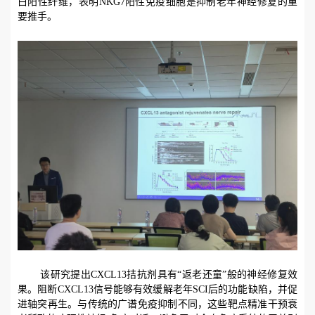
白阳性纤维，表明
NKG7
阳性免疫细胞是抑制老年神经修复的重
要推手。
该研究提出
CXCL13
拮抗剂具有“返老还童”般的神经修复效
果。阻断
CXCL13
信号能够有效缓解老年
SCI
后的功能缺陷，并促
进轴突再生。与传统的广谱免疫抑制不同，这些靶点精准干预衰