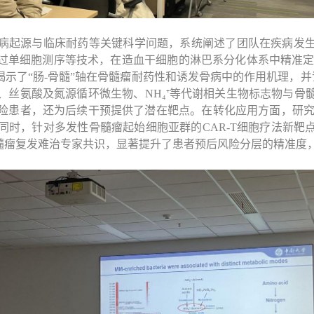
病起源与临床耐药等关键科学问题，系统阐述了团队在疾病发
过单细胞测序等技术，在造血干细胞的淋巴系分化体系中精准
揭示了“肠
-
骨髓”轴在骨髓瘤耐药性和诱发骨病中的作用机理，并
、丝氨酸及氮源循环微生物、
NH₄⁺
等代谢相关生物标志物与骨
险患者，还为后续干预提供了潜在靶点。在转化应用方面，
研
同时，针对多发性骨髓瘤起始细胞亚群的
CAR-T
细胞疗法新靶
髓瘤复发难治专家共识，显著提升了患者预后风险分层的精准度