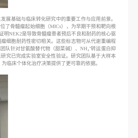
生发展基础与临床转化研究中的重要工作与应用前景。
定位了骨髓瘤起始细胞（
MICs
），为早期干预和靶向根
证明
NEK2
是导致骨髓瘤患者预后不良和耐药的核心驱
髓瘤细胞耐药性密切相关。
这些标志物可从代谢重编程
究团队针对甘氨酸替代物（甜菜碱）、
NH₄⁺
转运蛋白抑
点研究已完成实验室安全性验证。研究团队基于大样本
，为临床个体化治疗决策提供了更可靠的依据。