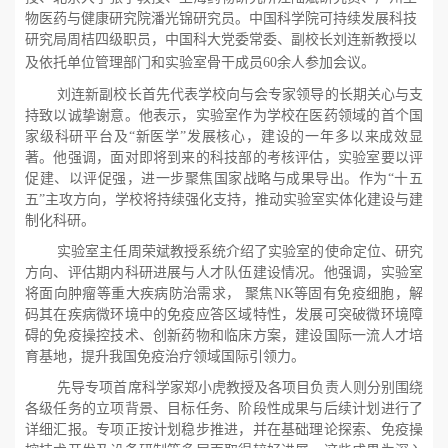
物医药与健康研究院潘光锦研究员。中国科学院可持续发展科技
研究局周桔四级职员，中国科大党委常委、副校长刘连新教授以
及依托单位管理部门和实验室骨干成员
60
余人参加会议。
刘连新副校长首先代表学校向与会专家领导的长期关心与支
持致以诚挚谢意。他表示，实验室作为学校在医药领域的首个国
家级科研平台及“新医学”发展核心，建设的一年多以来成效显
著。他强调，面对即将到来的科技部的考核评估，实验室要以评
促建、以评促强，进一步聚焦国家战略与成果导出。作为“十五
五”主攻方向，学校将持续强化支持，推动实验室实体化建设与建
制化科研。
实验室主任周荣斌教授系统介绍了实验室的使命定位、研究
方向、评估期内科研进展与人才队伍建设情况。他强调，实验室
将面向肿瘤等重大疾病防治需求， 聚焦
NK
等固有免疫细胞，解
码其在疾病微环境中的免疫应答区域特性，发展可突破微环境障
碍的免疫操控技术、创新药物和临床方案，建设国际一流人才培
育基地，提升我国免疫治疗领域国际引领力。
先导专项首席科学家郑小虎教授及各项目负责人则分别围绕
各级任务的立项背景、目标任务、阶段性成果与后续计划进行了
详细汇报。专项正按计划稳步推进，并在基础理论探索、免疫操