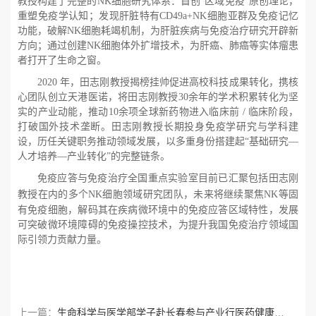
教授构建了完整的
NK
细胞研究体系：首创“区域免疫”原创理论，
重塑免疫学认知；发现肝脏特有
CD49a+NK
细胞亚群及免疫记忆
功能，破解
NK
细胞耗竭机制，为肝脏疾病与免疫治疗研究开辟新
方向；通过创建
NK
细胞体外扩增技术，为肝癌、肺癌等实体瘤患
者打开了生命之窗。
2020
年，田志刚教授揭榜挂帅促进高校科技成果转化，携核
心团队创立天港医诺，将田志刚教授
30
余年的学术积累转化为坚
实的产业动能，推动
10
余项全球新药物进入临床前
/
临床阶段，
打破国外技术垄断。田志刚教授长期投身免疫学研究与学科建
设，历任关键职务推动领域发展，以多重身份搭建起“基础研究—
人才培养—产业转化”的完整链条。
免疫应答与免疫治疗全国重点实验室目前已汇聚包括田志刚
教授在内的
多个
NK
细胞领域研究团队
，未来将继续聚焦
NK
等固
有免疫细胞，解码其在疾病微环境中的免疫应答区域特性，发展
可突破微环境障碍的免疫操控技术，为提升我国免疫治疗领域国
际引领力贡献力量。
上一篇：
生命科学与医学部学子赴长春参与产业行医药健康专场活动