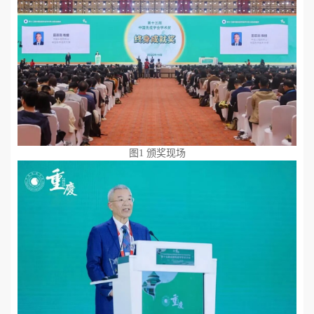
图
1
颁奖现场