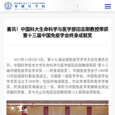
生医部内部管理系统
En
glish
喜讯！中国科大生命科学与医学部田志刚教授荣获
第十三届中国免疫学会终身成就奖
2025
年
11
月
6
日
-9
日
，第十七届全国免疫学学术大会在重庆召
开。中国科学技术大学生命科学与医学部田志刚教授荣获“第十三
届中国免疫学会学术奖——终身成就奖”。中国免疫学会于
1988
年
10
月由国家科委批准成立，为国家一级医学学会。中国免疫学会
学术奖设立于
2008
年，包括终身成就奖、杰出学者奖和青年学者
奖，终身成就奖每届设立一名，表彰为中国免疫学发展做出突出
贡献的学者，至今为止仅有田志刚教授等
13
人获得该项荣誉。