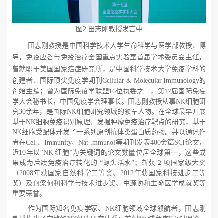
图
2
田志刚教授发言中
田志刚教授是中国科学技术大学生命科学与医学部教授、博
导，
免疫应答与免疫治疗全国重点实验室首届学术委员会主任，
曾就职于美国国家癌症研究所，是中国科学技术大学免疫学科的
创建者、国际顶尖免疫学期刊
Cellular & Molecular Immunology
的
创始主编；曾为国际免疫学联盟
16
位执委之一，第
17
届国际免疫
学大会秘书长，中国免疫学会理事长。田志刚教授从事
NK
细胞研
究
30
余年，是国际
NK
细胞研究领域的领军人物。在全球最早开展
基于
NK
细胞免疫识别原理、发掘肿瘤免疫治疗靶点的研究，基于
NK
细胞受配体开发了一系列原创抗体类蛋白质药物。并以通讯作
者在
Cell
、
Immunity
、
Nat Immunol
等期刊发表
400
余篇
SCI
论文，
近
10
年以“
NK
细胞”为关键词的论文数量位居全球第一，这些成
果成为后续免疫治疗转化的 “源头活水”；斩获 2
项国家级大奖
（
2008
年获国家自然科学二等奖、
2012
年获国家科技进步二等
奖
）及何梁何利科学与技术进步奖、中源协和生命医学成就奖等
重要荣誉。
作为国际知名免疫学家、
NK
细胞领域全球领航者，田志刚